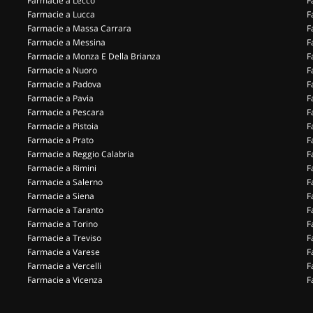
Farmacie a Lecco
F
Farmacie a Lucca
F
Farmacie a Massa Carrara
F
Farmacie a Messina
F
Farmacie a Monza E Della Brianza
F
Farmacie a Nuoro
F
Farmacie a Padova
F
Farmacie a Pavia
F
Farmacie a Pescara
F
Farmacie a Pistoia
F
Farmacie a Prato
F
Farmacie a Reggio Calabria
F
Farmacie a Rimini
F
Farmacie a Salerno
F
Farmacie a Siena
F
Farmacie a Taranto
F
Farmacie a Torino
F
Farmacie a Treviso
F
Farmacie a Varese
F
Farmacie a Vercelli
F
Farmacie a Vicenza
F