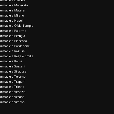
armacie a Livorno
armacie a Macerata
armacie a Matera
armacie a Milano
armacie a Napoli
armacie a Olbia-Tempio
armacie a Palermo
armacie a Perugia
armacie a Piacenza
armacie a Pordenone
armacie a Ragusa
armacie a Reggio Emilia
armacie a Roma
armacie a Sassari
armacie a Siracusa
armacie a Teramo
armacie a Trapani
armacie a Trieste
armacie a Venezia
armacie a Verona
armacie a Viterbo