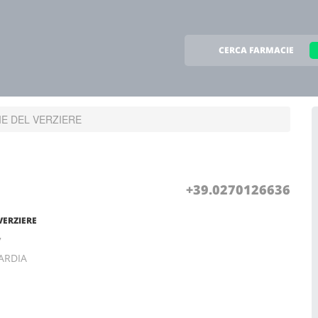
CERCA FARMACIE
E DEL VERZIERE
+39.0270126636
VERZIERE
7
ARDIA