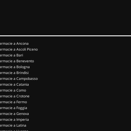
armacie a Ancona
armacie a Ascoli Piceno
armacie a Bari
armacie a Benevento
armacie a Bologna
armacie a Brindisi
armacie a Campobasso
armacie a Catania
armacie a Como
armacie a Crotone
armacie a Fermo
armacie a Foggia
armacie a Genova
armacie a Imperia
armacie a Latina